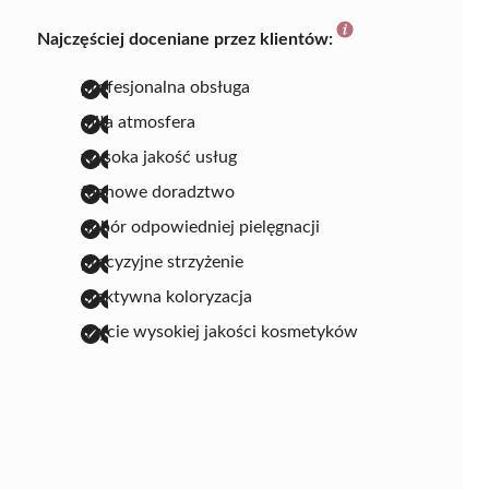
Najczęściej doceniane przez klientów:
profesjonalna obsługa
miła atmosfera
wysoka jakość usług
fachowe doradztwo
dobór odpowiedniej pielęgnacji
precyzyjne strzyżenie
efektywna koloryzacja
użycie wysokiej jakości kosmetyków