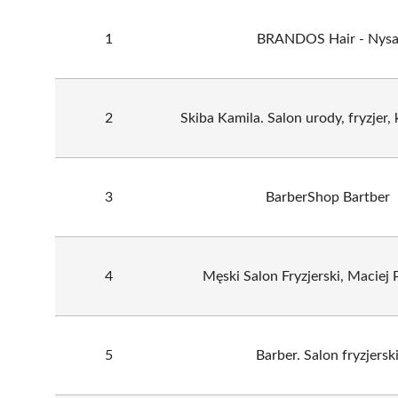
1
BRANDOS Hair - Nys
2
Skiba Kamila. Salon urody, fryzjer
3
BarberShop Bartber
4
Męski Salon Fryzjerski, Maciej 
5
Barber. Salon fryzjersk