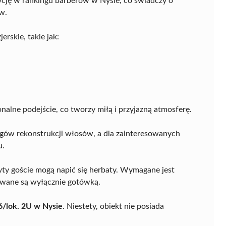
cję w rankingu barberów w Nysie, co świadczy o
w.
rskie, takie jak:
nalne podejście, co tworzy miłą i przyjazną atmosferę.
egów rekonstrukcji włosów, a dla zainteresowanych
u.
zyty goście mogą napić się herbaty. Wymagane jest
zowane są wyłącznie gotówką.
6/lok. 2U w Nysie
. Niestety, obiekt nie posiada