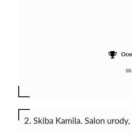
Oce
10
2. Skiba Kamila. Salon urody,