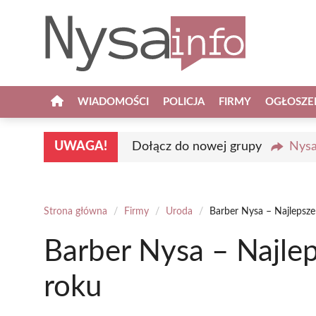
Przejdź
do
treści
WIADOMOŚCI
POLICJA
FIRMY
OGŁOSZE
UWAGA!
Dołącz do nowej grupy
Nysa
Strona główna
/
Firmy
/
Uroda
/
Barber Nysa – Najlepsz
Barber Nysa – Najle
roku