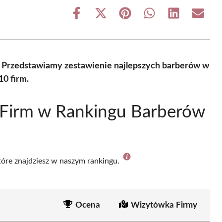
Share
Share
Share
Share
Share
Share
on
on
on
on
on
on
Facebook
X
Pinterest
WhatsApp
LinkedIn
Email
(Twitter)
? Przedstawiamy zestawienie najlepszych barberów w
0 firm.
 Firm w Rankingu Barberów
które znajdziesz w naszym rankingu.
Ocena
Wizytówka Firmy