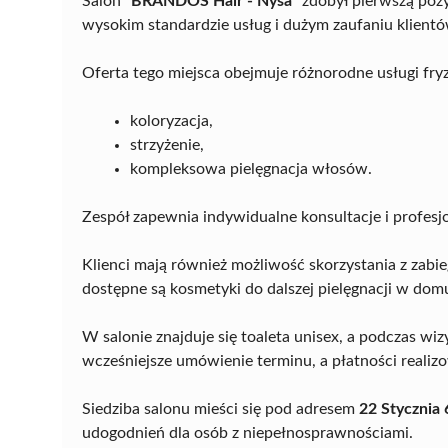
Salon
"BRANDOS Hair - Nysa"
zdobył pierwszą pozy
wysokim standardzie usług i dużym zaufaniu klientó
Oferta tego miejsca obejmuje różnorodne usługi fryzje
koloryzacja,
strzyżenie,
kompleksowa pielęgnacja włosów.
Zespół zapewnia indywidualne konsultacje i profesjo
Klienci mają również możliwość skorzystania z zabi
dostępne są kosmetyki do dalszej pielęgnacji w dom
W salonie znajduje się toaleta unisex, a podczas wi
wcześniejsze umówienie terminu, a płatności reali
Siedziba salonu mieści się pod adresem
22 Stycznia 
udogodnień dla osób z niepełnosprawnościami.