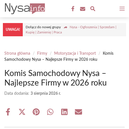
Przejdź
M
do
treści
Dołącz do nowej grupy
Nysa - Ogłoszenia | Sprzedam |
UWAGA!
Kupię | Zamienię | Praca
Strona główna
/
Firmy
/
Motoryzacja i Transport
/
Komis
Samochodowy Nysa – Najlepsze Firmy w 2026 roku
Komis Samochodowy Nysa –
Najlepsze Firmy w 2026 roku
Data dodania:
3 sierpnia 2026 r.
Share
Share
Share
Share
Share
Share
on
on
on
on
on
on
Facebook
X
Pinterest
WhatsApp
LinkedIn
Email
(Twitter)