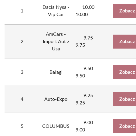
Dacia Nysa -
10.00
1
Zobacz
Vip Car
10.00
AmCars -
9.75
2
Import Aut z
Zobacz
9.75
Usa
9.50
3
Bałagi
Zobacz
9.50
9.25
4
Auto-Expo
Zobacz
9.25
9.00
5
COLUMBUS
Zobacz
9.00