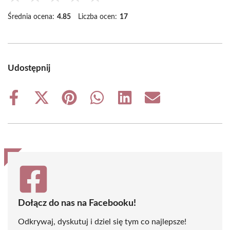
Średnia ocena:
4.85
Liczba ocen:
17
Udostępnij
Share
Share
Share
Share
Share
Share
on
on
on
on
on
on
Facebook
X
Pinterest
WhatsApp
LinkedIn
Email
(Twitter)
Dołącz do nas na Facebooku!
Odkrywaj, dyskutuj i dziel się tym co najlepsze!