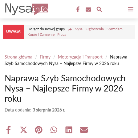
Przejdź
M
do
treści
Dołącz do nowej grupy
Nysa - Ogłoszenia | Sprzedam |
UWAGA!
Kupię | Zamienię | Praca
Strona główna
/
Firmy
/
Motoryzacja i Transport
/
Naprawa
Szyb Samochodowych Nysa – Najlepsze Firmy w 2026 roku
Naprawa Szyb Samochodowych
Nysa – Najlepsze Firmy w 2026
roku
Data dodania:
3 sierpnia 2026 r.
Share
Share
Share
Share
Share
Share
on
on
on
on
on
on