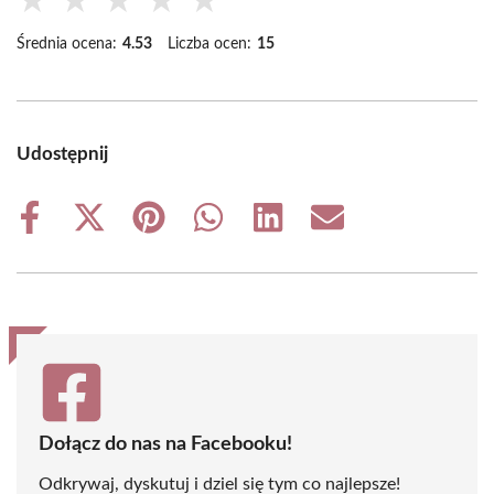
★
★
★
★
★
Średnia ocena:
4.53
Liczba ocen:
15
Udostępnij
Share
Share
Share
Share
Share
Share
on
on
on
on
on
on
Facebook
X
Pinterest
WhatsApp
LinkedIn
Email
(Twitter)
Dołącz do nas na Facebooku!
Odkrywaj, dyskutuj i dziel się tym co najlepsze!