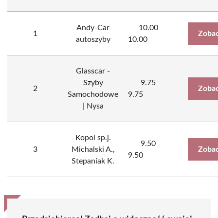
Andy-Car
10.00
1
Zobac
autoszyby
10.00
Glasscar -
Szyby
9.75
2
Zobac
Samochodowe
9.75
| Nysa
Kopol sp.j.
9.50
3
Michalski A.,
Zobac
9.50
Stepaniak K.