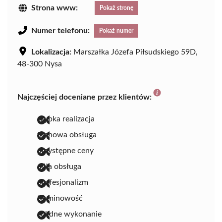
Strona www:
Pokaż stronę
Numer telefonu:
Pokaż numer
Lokalizacja:
Marszałka Józefa Piłsudskiego 59D,
48-300 Nysa
Najczęściej doceniane przez klientów:
szybka realizacja
fachowa obsługa
przystępne ceny
miła obsługa
profesjonalizm
terminowość
solidne wykonanie