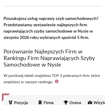
Facebook
X
Pinterest
WhatsApp
LinkedIn
Email
(Twitter)
Poszukujesz usług naprawy szyb samochodowych?
Przedstawiamy zestawienie najlepszych firm
naprawiających szyby samochodowe w Nysie w
sierpniu 2026 roku wybranych spośród 5 firm.
Porównanie Najlepszych Firm w
Rankingu Firm Naprawiających Szyby
Samochodowe w Nysie
W poniższej tabeli znajdziesz TOP 3 polecanych firm, które
znajdziesz w naszym rankingu.
Pozycja
Firma
Ocena
Wizyt