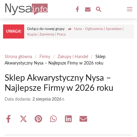
Przejdź
M
do
treści
Dołącz do nowej grupy
Nysa - Ogłoszenia | Sprzedam |
UWAGA!
Kupię | Zamienię | Praca
Strona główna
/
Firmy
/
Zakupy i Handel
/
Sklep
Akwarystyczny Nysa – Najlepsze Firmy w 2026 roku
Sklep Akwarystyczny Nysa –
Najlepsze Firmy w 2026 roku
Data dodania:
2 sierpnia 2026 r.
Share
Share
Share
Share
Share
Share
on
on
on
on
on
on
Facebook
X
Pinterest
WhatsApp
LinkedIn
Email
(Twitter)