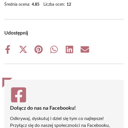
Średnia ocena:
4.85
Liczba ocen:
12
Udostępnij
Share
Share
Share
Share
Share
Share
on
on
on
on
on
on
Facebook
X
Pinterest
WhatsApp
LinkedIn
Email
(Twitter)
Dołącz do nas na Facebooku!
Odkrywaj, dyskutuj i dziel się tym co najlepsze!
Przyłącz się do naszej społeczności na Facebooku,