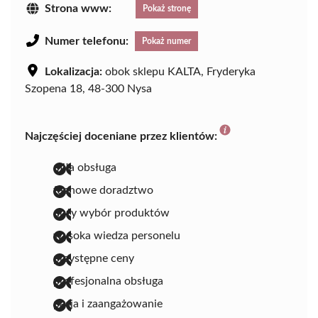
Strona www:
Pokaż stronę
Numer telefonu:
Pokaż numer
Lokalizacja:
obok sklepu KALTA, Fryderyka
Szopena 18, 48-300 Nysa
Najczęściej doceniane przez klientów:
miła obsługa
fachowe doradztwo
duży wybór produktów
wysoka wiedza personelu
przystępne ceny
profesjonalna obsługa
pasja i zaangażowanie