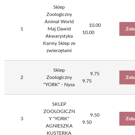
Sklep
Zoologiczny
Animal World
10.00
1
Maj Dawid
Zob
10.00
Akwarystyka
Karmy Sklep ze
zwierzętami
Sklep
9.75
2
Zoologiczny
Zob
9.75
"YORK" - Nysa
SKLEP
ZOOLOGICZN
9.50
3
Y "YORK"
Zob
9.50
AGNIESZKA
KUSTERKA