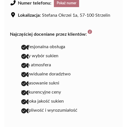
Numer telefonu:
Pokaż numer
Lokalizacja:
Stefana Okrzei 1a, 57-100 Strzelin
Najczęściej doceniane przez klientów:
profesjonalna obsługa
duży wybór sukien
miła atmosfera
indywidualne doradztwo
dopasowanie sukni
konkurencyjne ceny
wysoka jakość sukien
cierpliwość i wyrozumiałość