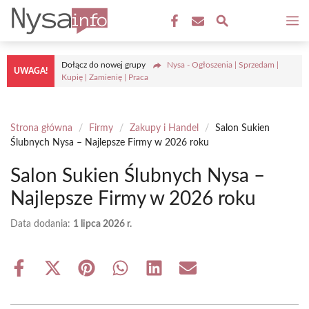
Przejdź
M
do
treści
Dołącz do nowej grupy
Nysa - Ogłoszenia | Sprzedam |
UWAGA!
Kupię | Zamienię | Praca
Strona główna
/
Firmy
/
Zakupy i Handel
/
Salon Sukien
Ślubnych Nysa – Najlepsze Firmy w 2026 roku
Salon Sukien Ślubnych Nysa –
Najlepsze Firmy w 2026 roku
Data dodania:
1 lipca 2026 r.
Share
Share
Share
Share
Share
Share
on
on
on
on
on
on
Facebook
X
Pinterest
WhatsApp
LinkedIn
Email
(Twitter)