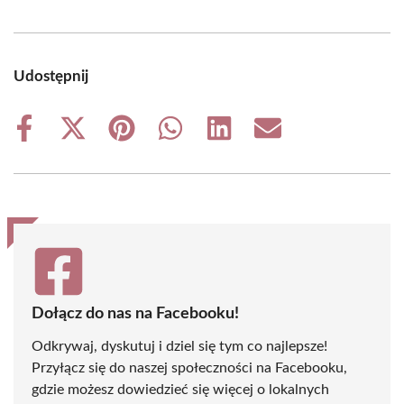
Udostępnij
Share
Share
Share
Share
Share
Share
on
on
on
on
on
on
Facebook
X
Pinterest
WhatsApp
LinkedIn
Email
(Twitter)
Dołącz do nas na Facebooku!
Odkrywaj, dyskutuj i dziel się tym co najlepsze!
Przyłącz się do naszej społeczności na Facebooku,
gdzie możesz dowiedzieć się więcej o lokalnych