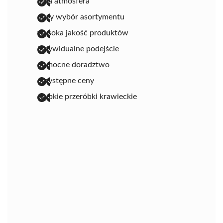
miła atmosfera
duży wybór asortymentu
wysoka jakość produktów
indywidualne podejście
pomocne doradztwo
przystępne ceny
szybkie przeróbki krawieckie