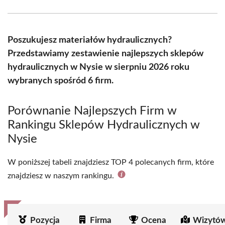
Facebook
X
Pinterest
WhatsApp
LinkedIn
Email
(Twitter)
Poszukujesz materiałów hydraulicznych?
Przedstawiamy zestawienie najlepszych sklepów
hydraulicznych w Nysie w sierpniu 2026 roku
wybranych spośród 6 firm.
Porównanie Najlepszych Firm w
Rankingu Sklepów Hydraulicznych w
Nysie
W poniższej tabeli znajdziesz TOP 4 polecanych firm, które
znajdziesz w naszym rankingu.
Pozycja
Firma
Ocena
Wizytów