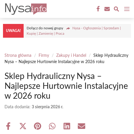
Przejdź
M
do
treści
Dołącz do nowej grupy
Nysa - Ogłoszenia | Sprzedam |
UWAGA!
Kupię | Zamienię | Praca
Strona główna
/
Firmy
/
Zakupy i Handel
/
Sklep Hydrauliczny
Nysa – Najlepsze Hurtownie Instalacyjne w 2026 roku
Sklep Hydrauliczny Nysa –
Najlepsze Hurtownie Instalacyjne
w 2026 roku
Data dodania:
3 sierpnia 2026 r.
Share
Share
Share
Share
Share
Share
on
on
on
on
on
on