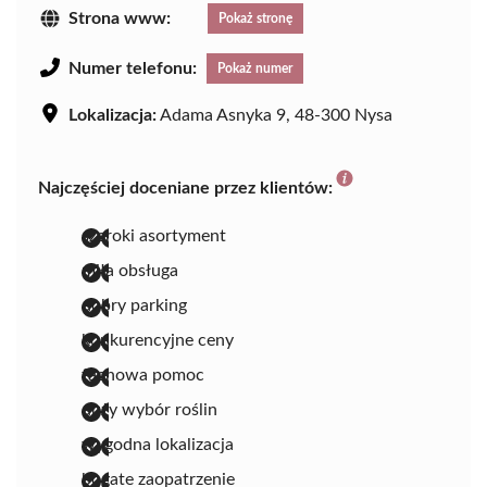
Strona www:
Pokaż stronę
Numer telefonu:
Pokaż numer
Lokalizacja:
Adama Asnyka 9, 48-300 Nysa
Najczęściej doceniane przez klientów:
szeroki asortyment
miła obsługa
dobry parking
konkurencyjne ceny
fachowa pomoc
duży wybór roślin
wygodna lokalizacja
bogate zaopatrzenie