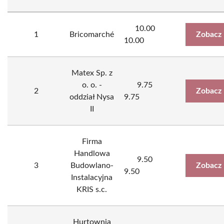
10.00
1
Bricomarché
Zobacz 
10.00
Matex Sp. z
o. o. -
9.75
2
Zobacz 
oddział Nysa
9.75
II
Firma
Handlowa
9.50
3
Budowlano-
Zobacz 
9.50
Instalacyjna
KRIS s.c.
Hurtownia