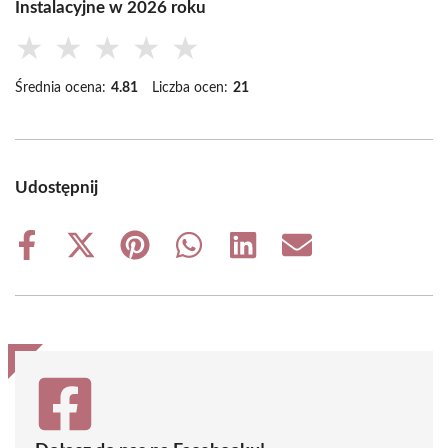
Instalacyjne w 2026 roku
★
★
★
★
★
Średnia ocena:
4.81
Liczba ocen:
21
Udostępnij
Share
Share
Share
Share
Share
Share
on
on
on
on
on
on
Facebook
X
Pinterest
WhatsApp
LinkedIn
Email
(Twitter)