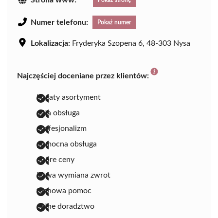
Strona www:
Pokaż stronę
Numer telefonu:
Pokaż numer
Lokalizacja:
Fryderyka Szopena 6, 48-303 Nysa
Najczęściej doceniane przez klientów:
bogaty asortyment
miła obsługa
profesjonalizm
pomocna obsługa
dobre ceny
łatwa wymiana zwrot
fachowa pomoc
pełne doradztwo