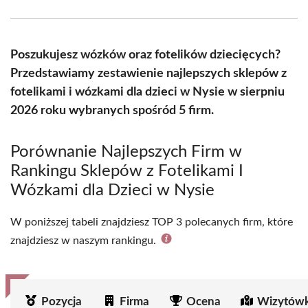
Facebook
X
Pinterest
WhatsApp
LinkedIn
Email
(Twitter)
Poszukujesz wózków oraz fotelików dziecięcych?
Przedstawiamy zestawienie najlepszych sklepów z
fotelikami i wózkami dla dzieci w Nysie w sierpniu
2026 roku wybranych spośród 5 firm.
Porównanie Najlepszych Firm w
Rankingu Sklepów z Fotelikami I
Wózkami dla Dzieci w Nysie
W poniższej tabeli znajdziesz TOP 3 polecanych firm, które
znajdziesz w naszym rankingu.
Pozycja
Firma
Ocena
Wizytówk