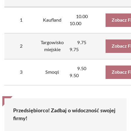
10.00
1
Kaufland
Zobacz F
10.00
Targowisko
9.75
2
Zobacz F
miejskie
9.75
9.50
3
Smoqś
Zobacz F
9.50
Przedsiębiorco! Zadbaj o widoczność swojej
firmy!