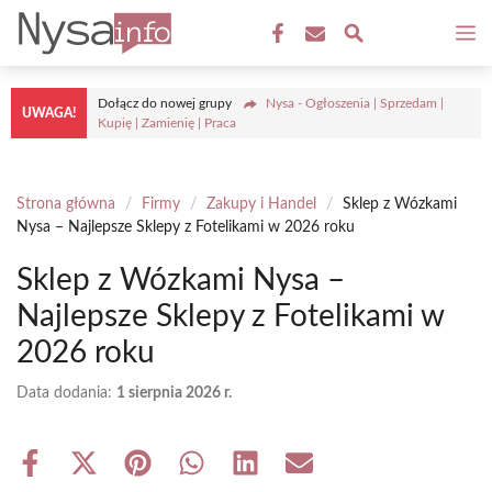
Przejdź
M
do
treści
Dołącz do nowej grupy
Nysa - Ogłoszenia | Sprzedam |
UWAGA!
Kupię | Zamienię | Praca
Strona główna
/
Firmy
/
Zakupy i Handel
/
Sklep z Wózkami
Nysa – Najlepsze Sklepy z Fotelikami w 2026 roku
Sklep z Wózkami Nysa –
Najlepsze Sklepy z Fotelikami w
2026 roku
Data dodania:
1 sierpnia 2026 r.
Share
Share
Share
Share
Share
Share
on
on
on
on
on
on