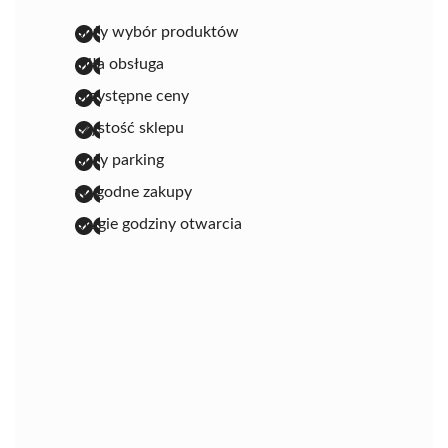
duży wybór produktów
miła obsługa
przystępne ceny
czystość sklepu
duży parking
wygodne zakupy
długie godziny otwarcia