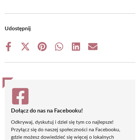
Udostępnij
Share
Share
Share
Share
Share
Share
on
on
on
on
on
on
Facebook
X
Pinterest
WhatsApp
LinkedIn
Email
(Twitter)
Dołącz do nas na Facebooku!
Odkrywaj, dyskutuj i dziel się tym co najlepsze!
Przyłącz się do naszej społeczności na Facebooku,
gdzie możesz dowiedzieć się więcej o lokalnych