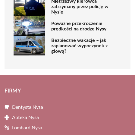
Nietrzeźwy kierowca
zatrzymany przez policję w
Nysie
Poważne przekroczenie
prędkości na drodze Nysy
Bezpieczne wakacje – jak
zaplanować wypoczynek z
głową?
FIRMY
Dentysta Nysa
Apteka Nysa
Lombard Nysa