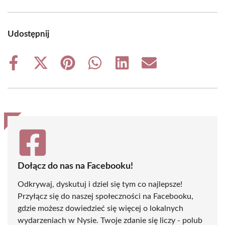
Udostępnij
Share
Share
Share
Share
Share
Share
on
on
on
on
on
on
Facebook
X
Pinterest
WhatsApp
LinkedIn
Email
(Twitter)
Dołącz do nas na Facebooku!
Odkrywaj, dyskutuj i dziel się tym co najlepsze!
Przyłącz się do naszej społeczności na Facebooku,
gdzie możesz dowiedzieć się więcej o lokalnych
wydarzeniach w Nysie. Twoje zdanie się liczy - polub