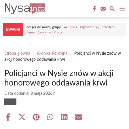
Przejdź
M
do
treści
Dołącz do nowej grupy
Nysa - Ogłoszenia | Sprzedam |
UWAGA!
Kupię | Zamienię | Praca
Strona główna
/
Kronika Policyjna
/
Policjanci w Nysie znów w
akcji honorowego oddawania krwi
Policjanci w Nysie znów w akcji
honorowego oddawania krwi
Data dodania:
8 maja 2026 r.
Share
Share
Share
Share
Share
Share
on
on
on
on
on
on
Facebook
X
Pinterest
WhatsApp
LinkedIn
Email