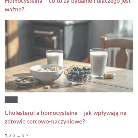
Homocysteina – co to za badanie i dlaczego jest
ważne?
Cholesterol a homocysteina – jak wpływają na
zdrowie sercowo-naczyniowe?
1
2
3
…
5
>