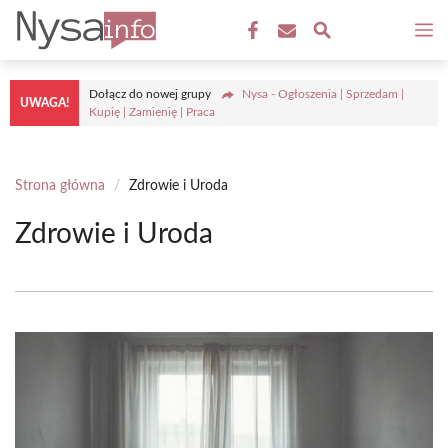
Przejdź
M
do
treści
Dołącz do nowej grupy
Nysa - Ogłoszenia | Sprzedam |
UWAGA!
Kupię | Zamienię | Praca
Strona główna
/
Zdrowie i Uroda
Zdrowie i Uroda