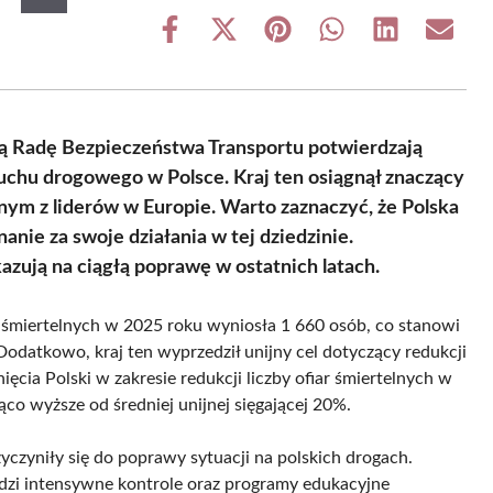
Share
Share
Share
Share
Share
Share
on
on
on
on
on
on
Facebook
X
Pinterest
WhatsApp
LinkedIn
Email
(Twitter)
ą Radę Bezpieczeństwa Transportu potwierdzają
uchu drogowego w Polsce. Kraj ten osiągnął znaczący
dnym z liderów w Europie. Warto zaznaczyć, że Polska
nie za swoje działania w tej dziedzinie.
zują na ciągłą poprawę w ostatnich latach.
 śmiertelnych w 2025 roku wyniosła 1 660 osób, co stanowi
datkowo, kraj ten wyprzedził unijny cel dotyczący redukcji
ęcia Polski w zakresie redukcji liczby ofiar śmiertelnych w
o wyższe od średniej unijnej sięgającej 20%.
yczyniły się do poprawy sytuacji na polskich drogach.
adzi intensywne kontrole oraz programy edukacyjne