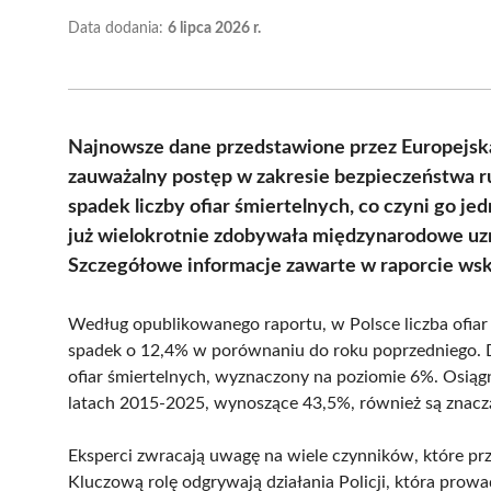
Data dodania:
6 lipca 2026 r.
Najnowsze dane przedstawione przez Europejsk
zauważalny postęp w zakresie bezpieczeństwa r
spadek liczby ofiar śmiertelnych, co czyni go je
już wielokrotnie zdobywała międzynarodowe uzna
Szczegółowe informacje zawarte w raporcie wska
Według opublikowanego raportu, w Polsce liczba ofiar
spadek o 12,4% w porównaniu do roku poprzedniego. Do
ofiar śmiertelnych, wyznaczony na poziomie 6%. Osiągni
latach 2015-2025, wynoszące 43,5%, również są znacząc
Eksperci zwracają uwagę na wiele czynników, które prz
Kluczową rolę odgrywają działania Policji, która prow