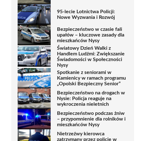
95-lecie Lotnictwa Policji:
Nowe Wyzwania i Rozwój
Bezpieczeństwo w czasie fali
upałów – kluczowe zasady dla
mieszkańców Nysy
Światowy Dzień Walki z
Handlem Ludźmi: Zwiększanie
Świadomości w Społeczności
Nysy
Spotkanie z seniorami w
Kamienicy w ramach programu
„Opolski Bezpieczny Senior”
Bezpieczeństwo na drogach w
Nysie: Policja reaguje na
wykroczenia nieletnich
Bezpieczeństwo podczas żniw
– przypomnienie dla rolników i
mieszkańców Nysy
Nietrzeźwy kierowca
zatrzymany przez policję w