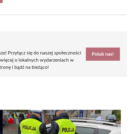
Share
on
Email
sze! Przyłącz się do naszej społeczności
Polub nas!
 więcej o lokalnych wydarzeniach w
tronę i bądź na bieżąco!