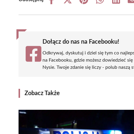
Share
Share
Share
Share
Share
on
on
on
on
on
Facebook
X
Pinterest
WhatsApp
LinkedIn
(Twitter)
Dołącz do nas na Facebooku!
Odkrywaj, dyskutuj i dziel się tym co najlep
na Facebooku, gdzie możesz dowiedzieć się
Nysie. Twoje zdanie się liczy - polub naszą s
Zobacz Także