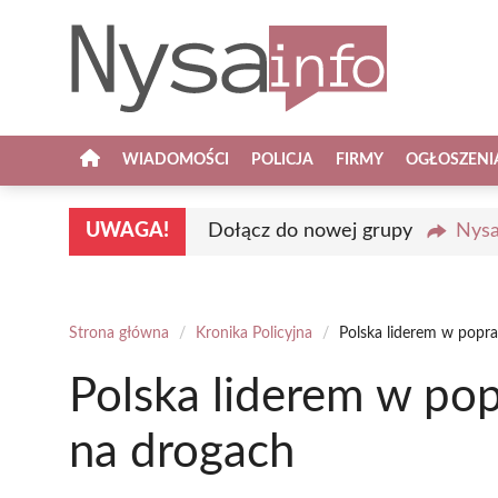
Przejdź
do
treści
WIADOMOŚCI
POLICJA
FIRMY
OGŁOSZENI
UWAGA!
Dołącz do nowej grupy
Nysa
Strona główna
/
Kronika Policyjna
/
Polska liderem w popr
Polska liderem w po
na drogach