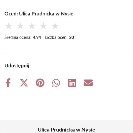
Oceń: Ulica Prudnicka w Nysie
★
★
★
★
★
Średnia ocena:
4.94
Liczba ocen:
20
Udostępnij
Share
Share
Share
Share
Share
Share
on
on
on
on
on
on
Facebook
X
Pinterest
WhatsApp
LinkedIn
Email
(Twitter)
Ulica Prudnicka w Nysie