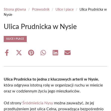
Strona główna
/
Przewodnik
/
Ulice i place
/
Ulica Prudnicka w
Nysie
Ulica Prudnicka w Nysie
ULICE I PLACE
Share
Share
Share
Share
Share
Share
on
on
on
on
on
on
Facebook
X
Pinterest
WhatsApp
LinkedIn
Email
(Twitter)
Ulica Prudnicka to jedna z kluczowych arterii w Nysie
,
która odgrywa istotną rolę w organizacji ruchu w mieście
oraz w codziennym życiu jego mieszkańców.
Od strony
Śródmieścia Nysy
można zauważyć, że jej
przedłużeniem jest ulica Celna, prowadząca bezpośrednio