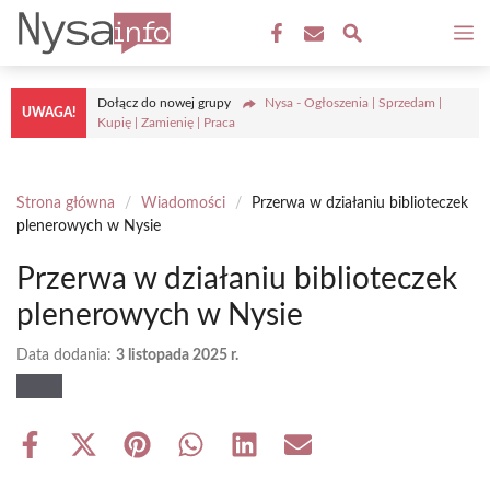
Przejdź
M
do
treści
Dołącz do nowej grupy
Nysa - Ogłoszenia | Sprzedam |
UWAGA!
Kupię | Zamienię | Praca
Strona główna
/
Wiadomości
/
Przerwa w działaniu biblioteczek
plenerowych w Nysie
Przerwa w działaniu biblioteczek
plenerowych w Nysie
Data dodania:
3 listopada 2025 r.
Share
Share
Share
Share
Share
Share
on
on
on
on
on
on
Facebook
X
Pinterest
WhatsApp
LinkedIn
Email