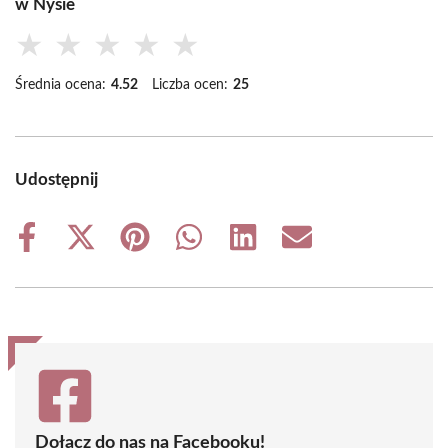
w Nysie
★
★
★
★
★
Średnia ocena:
4.52
Liczba ocen:
25
Udostępnij
Share
Share
Share
Share
Share
Share
on
on
on
on
on
on
Facebook
X
Pinterest
WhatsApp
LinkedIn
Email
(Twitter)
Dołącz do nas na Facebooku!