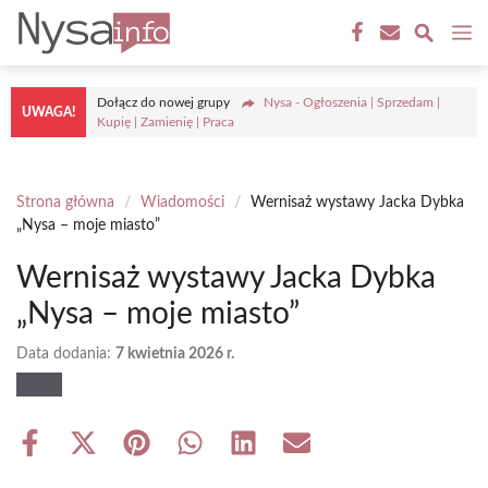
Przejdź
M
do
treści
Dołącz do nowej grupy
Nysa - Ogłoszenia | Sprzedam |
UWAGA!
Kupię | Zamienię | Praca
Strona główna
/
Wiadomości
/
Wernisaż wystawy Jacka Dybka
„Nysa – moje miasto”
Wernisaż wystawy Jacka Dybka
„Nysa – moje miasto”
Data dodania:
7 kwietnia 2026 r.
Share
Share
Share
Share
Share
Share
on
on
on
on
on
on
Facebook
X
Pinterest
WhatsApp
LinkedIn
Email