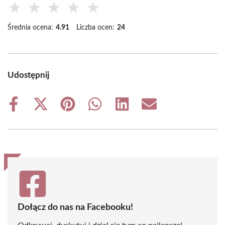
★
★
★
★
★
Średnia ocena:
4.91
Liczba ocen:
24
Udostępnij
Share
Share
Share
Share
Share
Share
on
on
on
on
on
on
Facebook
X
Pinterest
WhatsApp
LinkedIn
Email
(Twitter)
Dołącz do nas na Facebooku!