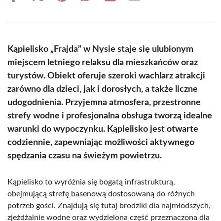
on
on
on
on
on
on
Facebook
X
Pinterest
WhatsApp
LinkedIn
Email
(Twitter)
Kąpielisko „Frajda” w Nysie staje się ulubionym
miejscem letniego relaksu dla mieszkańców oraz
turystów. Obiekt oferuje szeroki wachlarz atrakcji
zarówno dla dzieci, jak i dorosłych, a także liczne
udogodnienia. Przyjemna atmosfera, przestronne
strefy wodne i profesjonalna obsługa tworzą idealne
warunki do wypoczynku. Kąpielisko jest otwarte
codziennie, zapewniając możliwości aktywnego
spędzania czasu na świeżym powietrzu.
Kąpielisko to wyróżnia się bogatą infrastrukturą,
obejmującą strefę basenową dostosowaną do różnych
potrzeb gości. Znajdują się tutaj brodziki dla najmłodszych,
zjeżdżalnie wodne oraz wydzielona część przeznaczona dla