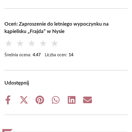
Oceń: Zaproszenie do letniego wypoczynku na
kąpielisku „Frajda” w Nysie
★
★
★
★
★
Średnia ocena:
4.47
Liczba ocen:
14
Udostępnij
Share
Share
Share
Share
Share
Share
on
on
on
on
on
on
Facebook
X
Pinterest
WhatsApp
LinkedIn
Email
(Twitter)