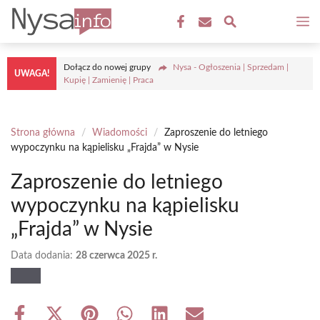
Przejdź
M
do
treści
Dołącz do nowej grupy
Nysa - Ogłoszenia | Sprzedam |
UWAGA!
Kupię | Zamienię | Praca
Strona główna
/
Wiadomości
/
Zaproszenie do letniego
wypoczynku na kąpielisku „Frajda” w Nysie
Zaproszenie do letniego
wypoczynku na kąpielisku
„Frajda” w Nysie
Data dodania:
28 czerwca 2025 r.
Share
Share
Share
Share
Share
Share