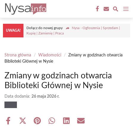
Przejdź
M
do
treści
Dołącz do nowej grupy
Nysa - Ogłoszenia | Sprzedam |
UWAGA!
Kupię | Zamienię | Praca
Strona główna
/
Wiadomości
/
Zmiany w godzinach otwarcia
Biblioteki Głównej w Nysie
Zmiany w godzinach otwarcia
Biblioteki Głównej w Nysie
Data dodania:
26 maja 2026 r.
Share
Share
Share
Share
Share
Share
on
on
on
on
on
on
Facebook
X
Pinterest
WhatsApp
LinkedIn
Email