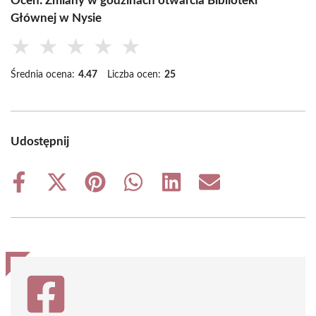
Oceń: Zmiany w godzinach otwarcia Biblioteki
Głównej w Nysie
★
★
★
★
★
Średnia ocena:
4.47
Liczba ocen:
25
Udostępnij
Share
Share
Share
Share
Share
Share
on
on
on
on
on
on
Facebook
X
Pinterest
WhatsApp
LinkedIn
Email
(Twitter)