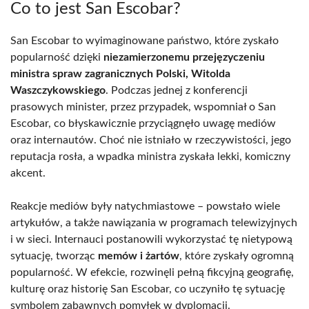
Co to jest San Escobar?
San Escobar to wyimaginowane państwo, które zyskało
popularność dzięki
niezamierzonemu przejęzyczeniu
ministra spraw zagranicznych Polski, Witolda
Waszczykowskiego
. Podczas jednej z konferencji
prasowych minister, przez przypadek, wspomniał o San
Escobar, co błyskawicznie przyciągnęło uwagę mediów
oraz internautów. Choć nie istniało w rzeczywistości, jego
reputacja rosła, a wpadka ministra zyskała lekki, komiczny
akcent.
Reakcje mediów były natychmiastowe – powstało wiele
artykułów, a także nawiązania w programach telewizyjnych
i w sieci. Internauci postanowili wykorzystać tę nietypową
sytuację, tworząc
memów i żartów
, które zyskały ogromną
popularność. W efekcie, rozwinęli pełną fikcyjną geografię,
kulturę oraz historię San Escobar, co uczyniło tę sytuację
symbolem zabawnych pomyłek w dyplomacji.