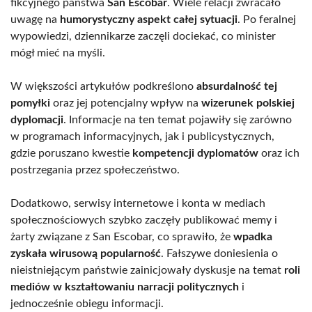
fikcyjnego państwa
San Escobar
. Wiele relacji zwracało
uwagę na
humorystyczny aspekt całej sytuacji
. Po feralnej
wypowiedzi, dziennikarze zaczęli dociekać, co minister
mógł mieć na myśli.
W większości artykułów podkreślono
absurdalność tej
pomyłki
oraz jej potencjalny wpływ na
wizerunek polskiej
dyplomacji
. Informacje na ten temat pojawiły się zarówno
w programach informacyjnych, jak i publicystycznych,
gdzie poruszano kwestie
kompetencji dyplomatów
oraz ich
postrzegania przez społeczeństwo.
Dodatkowo, serwisy internetowe i konta w mediach
społecznościowych szybko zaczęły publikować memy i
żarty związane z San Escobar, co sprawiło, że
wpadka
zyskała wirusową popularność
. Fałszywe doniesienia o
nieistniejącym państwie zainicjowały dyskusje na temat
roli
mediów w kształtowaniu narracji politycznych
i
jednocześnie obiegu informacji.