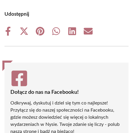
Udostępnij
Share
Share
Share
Share
Share
Share
on
on
on
on
on
on
Facebook
X
Pinterest
WhatsApp
LinkedIn
Email
(Twitter)
Dołącz do nas na Facebooku!
Odkrywaj, dyskutuj i dziel się tym co najlepsze!
Przyłącz się do naszej społeczności na Facebooku,
gdzie możesz dowiedzieć się więcej o lokalnych
wydarzeniach w Nysie. Twoje zdanie się liczy - polub
naszą stronę i bądź na bieżąco!