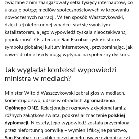
związane z nim zaangażowały setki tysięcy internautów, co
ukazuje potęgę mediów społecznościowych w kreowaniu
nowoczesnych narracji. W ten sposób Waszczykowski,
dzięki tej niefortunnej wpadce, stał się swoistym
katalizatorem, a jego wypowiedź zyskała nieoczekiwaną
popularność. Ostatecznie
San Escobar
zyskało status
symbolu globalnej kultury internetowej, przypominając, jak
nawet drobne błędy mogą wpłynąć na społeczny dyskurs.
Jak wyglądał kontekst wypowiedzi
ministra w mediach?
Minister Witold Waszczykowski zabrał głos w mediach,
komentując swój udział w obradach
Zgromadzenia
Ogólnego ONZ
. Relacjonując rozmowy z dyplomatami z
różnych zakątków świata, podkreślał znaczenie
polskiej
dyplomacji
. Niestety, jego wypowiedź została przyćmiona
przez niefortunną pomyłkę – wymienił fikcyjne państwo,
San Escobar
, co szybko przyciągnęło uwagę dziennikarzy i