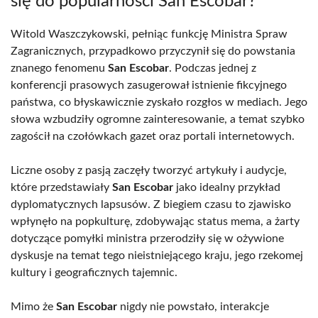
się do popularności San Escobar?
Witold Waszczykowski, pełniąc funkcję Ministra Spraw
Zagranicznych, przypadkowo przyczynił się do powstania
znanego fenomenu
San Escobar
. Podczas jednej z
konferencji prasowych zasugerował istnienie fikcyjnego
państwa, co błyskawicznie zyskało rozgłos w mediach. Jego
słowa wzbudziły ogromne zainteresowanie, a temat szybko
zagościł na czołówkach gazet oraz portali internetowych.
Liczne osoby z pasją zaczęły tworzyć artykuły i audycje,
które przedstawiały
San Escobar
jako idealny przykład
dyplomatycznych lapsusów. Z biegiem czasu to zjawisko
wpłynęło na popkulturę, zdobywając status mema, a żarty
dotyczące pomyłki ministra przerodziły się w ożywione
dyskusje na temat tego nieistniejącego kraju, jego rzekomej
kultury i geograficznych tajemnic.
Mimo że
San Escobar
nigdy nie powstało, interakcje