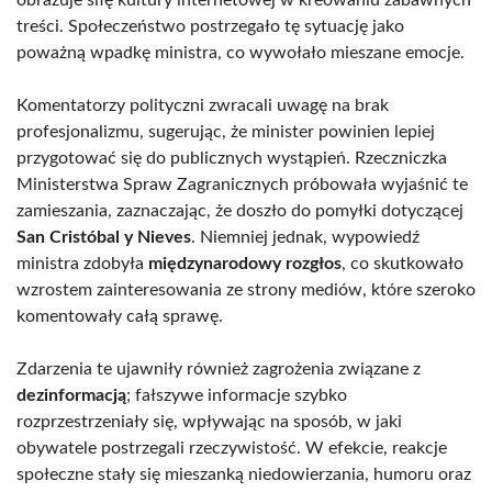
obrazuje siłę kultury internetowej w kreowaniu zabawnych
treści. Społeczeństwo postrzegało tę sytuację jako
poważną wpadkę ministra, co wywołało mieszane emocje.
Komentatorzy polityczni zwracali uwagę na brak
profesjonalizmu, sugerując, że minister powinien lepiej
przygotować się do publicznych wystąpień. Rzeczniczka
Ministerstwa Spraw Zagranicznych próbowała wyjaśnić te
zamieszania, zaznaczając, że doszło do pomyłki dotyczącej
San Cristóbal y Nieves
. Niemniej jednak, wypowiedź
ministra zdobyła
międzynarodowy rozgłos
, co skutkowało
wzrostem zainteresowania ze strony mediów, które szeroko
komentowały całą sprawę.
Zdarzenia te ujawniły również zagrożenia związane z
dezinformacją
; fałszywe informacje szybko
rozprzestrzeniały się, wpływając na sposób, w jaki
obywatele postrzegali rzeczywistość. W efekcie, reakcje
społeczne stały się mieszanką niedowierzania, humoru oraz