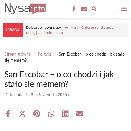
Przejdź
M
do
treści
Dołącz do nowej grupy
Nysa - Ogłoszenia | Sprzedam |
UWAGA!
Kupię | Zamienię | Praca
Strona główna
/
Polityka
/
San Escobar – o co chodzi i jak stało
się memem?
San Escobar – o co chodzi i jak
stało się memem?
Data dodania:
9 października 2025 r.
Share
Share
Share
Share
Share
Share
on
on
on
on
on
on
Facebook
X
Pinterest
WhatsApp
LinkedIn
Email
(Twitter)