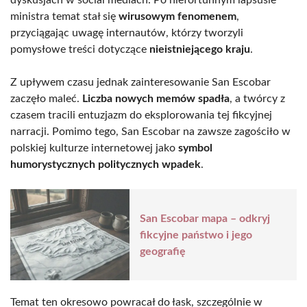
dyskusjach w social mediach. Po niefortunnym lapsusie
ministra temat stał się
wirusowym fenomenem
,
przyciągając uwagę internautów, którzy tworzyli
pomysłowe treści dotyczące
nieistniejącego kraju
.
Z upływem czasu jednak zainteresowanie San Escobar
zaczęło maleć.
Liczba nowych memów spadła
, a twórcy z
czasem tracili entuzjazm do eksplorowania tej fikcyjnej
narracji. Pomimo tego, San Escobar na zawsze zagościło w
polskiej kulturze internetowej jako
symbol
humorystycznych politycznych wpadek
.
San Escobar mapa – odkryj
fikcyjne państwo i jego
geografię
Temat ten okresowo powracał do łask, szczególnie w