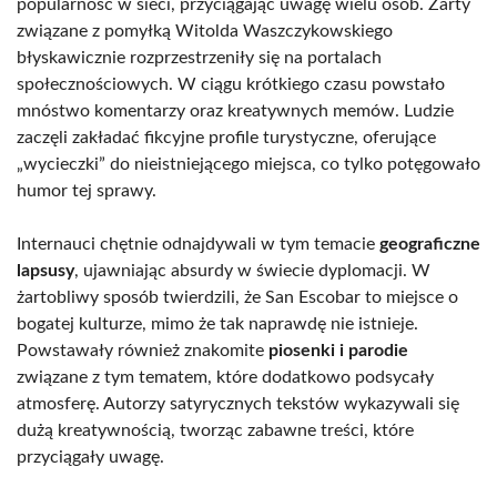
popularność w sieci, przyciągając uwagę wielu osób. Żarty
związane z pomyłką Witolda Waszczykowskiego
błyskawicznie rozprzestrzeniły się na portalach
społecznościowych. W ciągu krótkiego czasu powstało
mnóstwo komentarzy oraz kreatywnych memów. Ludzie
zaczęli zakładać fikcyjne profile turystyczne, oferujące
„wycieczki” do nieistniejącego miejsca, co tylko potęgowało
humor tej sprawy.
Internauci chętnie odnajdywali w tym temacie
geograficzne
lapsusy
, ujawniając absurdy w świecie dyplomacji. W
żartobliwy sposób twierdzili, że San Escobar to miejsce o
bogatej kulturze, mimo że tak naprawdę nie istnieje.
Powstawały również znakomite
piosenki i parodie
związane z tym tematem, które dodatkowo podsycały
atmosferę. Autorzy satyrycznych tekstów wykazywali się
dużą kreatywnością, tworząc zabawne treści, które
przyciągały uwagę.