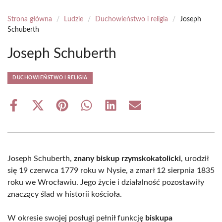
Strona główna
/
Ludzie
/
Duchowieństwo i religia
/
Joseph
Schuberth
Joseph Schuberth
DUCHOWIEŃSTWO I RELIGIA
Share
Share
Share
Share
Share
Share
on
on
on
on
on
on
Facebook
X
Pinterest
WhatsApp
LinkedIn
Email
(Twitter)
Joseph Schuberth,
znany biskup rzymskokatolicki
, urodził
się 19 czerwca 1779 roku w Nysie, a zmarł 12 sierpnia 1835
roku we Wrocławiu. Jego życie i działalność pozostawiły
znaczący ślad w historii kościoła.
W okresie swojej posługi pełnił funkcję
biskupa