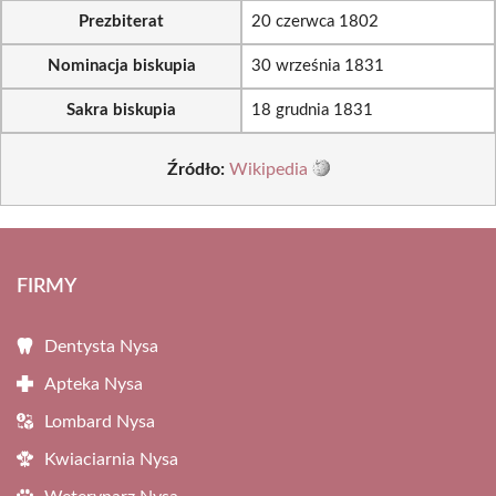
Prezbiterat
20 czerwca 1802
Nominacja biskupia
30 września 1831
Sakra biskupia
18 grudnia 1831
Źródło:
Wikipedia
FIRMY
Dentysta Nysa
Apteka Nysa
Lombard Nysa
Kwiaciarnia Nysa