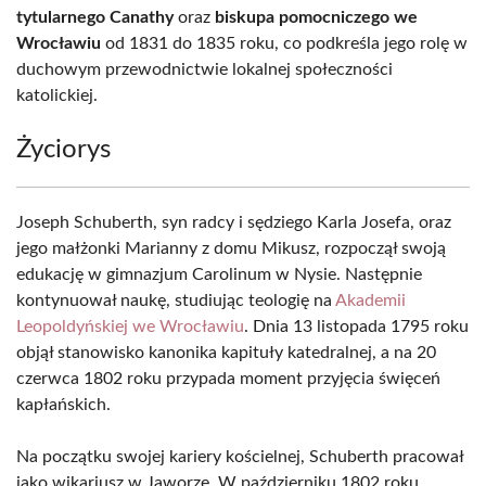
tytularnego Canathy
oraz
biskupa pomocniczego we
Wrocławiu
od 1831 do 1835 roku, co podkreśla jego rolę w
duchowym przewodnictwie lokalnej społeczności
katolickiej.
Życiorys
Joseph Schuberth, syn radcy i sędziego Karla Josefa, oraz
jego małżonki Marianny z domu Mikusz, rozpoczął swoją
edukację w gimnazjum Carolinum w Nysie. Następnie
kontynuował naukę, studiując teologię na
Akademii
Leopoldyńskiej we Wrocławiu
. Dnia 13 listopada 1795 roku
objął stanowisko kanonika kapituły katedralnej, a na 20
czerwca 1802 roku przypada moment przyjęcia święceń
kapłańskich.
Na początku swojej kariery kościelnej, Schuberth pracował
jako wikariusz w Jaworze. W październiku 1802 roku