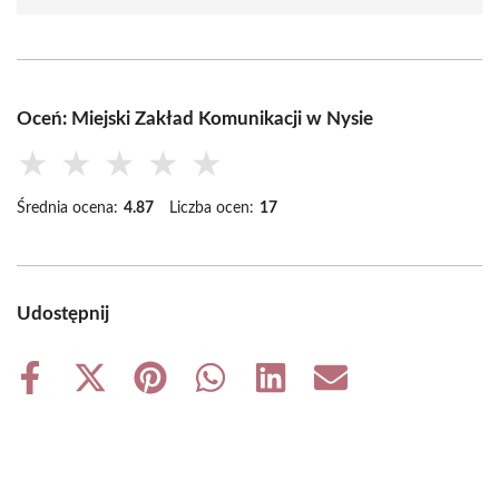
Oceń: Miejski Zakład Komunikacji w Nysie
★
★
★
★
★
Średnia ocena:
4.87
Liczba ocen:
17
Udostępnij
Share
Share
Share
Share
Share
Share
on
on
on
on
on
on
Facebook
X
Pinterest
WhatsApp
LinkedIn
Email
(Twitter)