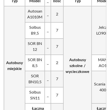
Typ
Model
_
Ilość
Typ
Model
Autosan
_
2
A1010M
Solbus
Jelcz
_
7
B9,5
LO90M
SOR BN
_
7
12
SOR BN
Autobusy
MAN
Autobusy
_
2
8,5
szkolne /
AO1
miejskie
wycieczkowe
SOR
_
7
BN10,5
Scania T
400
Solbus
_
7
SN11
Łączna
Łączna