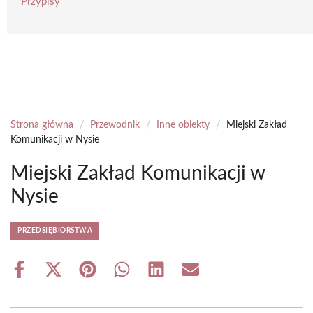
Przypisy
Strona główna
/
Przewodnik
/
Inne obiekty
/
Miejski Zakład
Komunikacji w Nysie
Miejski Zakład Komunikacji w
Nysie
PRZEDSIĘBIORSTWA
Share
Share
Share
Share
Share
Share
on
on
on
on
on
on
Facebook
X
Pinterest
WhatsApp
LinkedIn
Email
(Twitter)