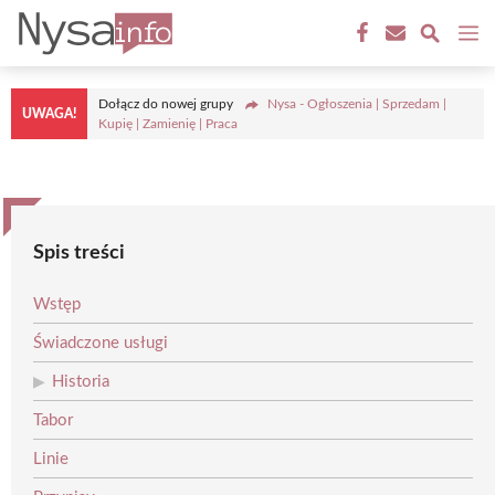
Przejdź
M
do
treści
Dołącz do nowej grupy
Nysa - Ogłoszenia | Sprzedam |
UWAGA!
Kupię | Zamienię | Praca
Spis treści
Wstęp
Świadczone usługi
Historia
Tabor
Linie