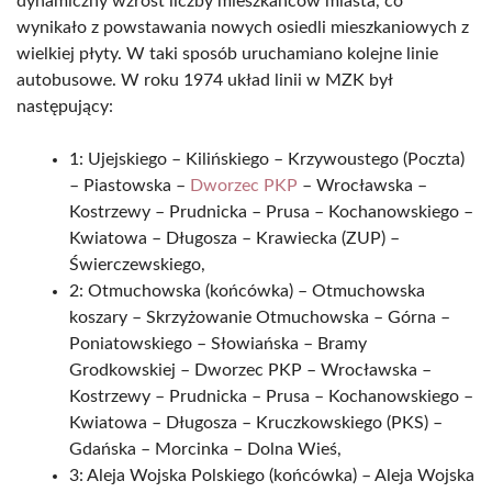
dynamiczny wzrost liczby mieszkańców miasta, co
wynikało z powstawania nowych osiedli mieszkaniowych z
wielkiej płyty. W taki sposób uruchamiano kolejne linie
autobusowe. W roku 1974 układ linii w MZK był
następujący:
1: Ujejskiego – Kilińskiego – Krzywoustego (Poczta)
– Piastowska –
Dworzec PKP
– Wrocławska –
Kostrzewy – Prudnicka – Prusa – Kochanowskiego –
Kwiatowa – Długosza – Krawiecka (ZUP) –
Świerczewskiego,
2: Otmuchowska (końcówka) – Otmuchowska
koszary – Skrzyżowanie Otmuchowska – Górna –
Poniatowskiego – Słowiańska – Bramy
Grodkowskiej – Dworzec PKP – Wrocławska –
Kostrzewy – Prudnicka – Prusa – Kochanowskiego –
Kwiatowa – Długosza – Kruczkowskiego (PKS) –
Gdańska – Morcinka – Dolna Wieś,
3: Aleja Wojska Polskiego (końcówka) – Aleja Wojska