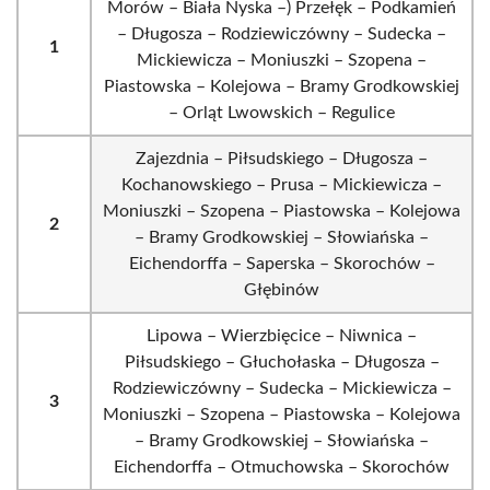
Morów – Biała Nyska –) Przełęk – Podkamień
– Długosza – Rodziewiczówny – Sudecka –
1
Mickiewicza – Moniuszki – Szopena –
Piastowska – Kolejowa – Bramy Grodkowskiej
– Orląt Lwowskich – Regulice
Zajezdnia – Piłsudskiego – Długosza –
Kochanowskiego – Prusa – Mickiewicza –
Moniuszki – Szopena – Piastowska – Kolejowa
2
– Bramy Grodkowskiej – Słowiańska –
Eichendorffa – Saperska – Skorochów –
Głębinów
Lipowa – Wierzbięcice – Niwnica –
Piłsudskiego – Głuchołaska – Długosza –
Rodziewiczówny – Sudecka – Mickiewicza –
3
Moniuszki – Szopena – Piastowska – Kolejowa
– Bramy Grodkowskiej – Słowiańska –
Eichendorffa – Otmuchowska – Skorochów