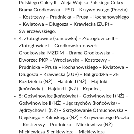
Polskiego Cukry II – Aleja Wojska Polskiego Cukry I –
Brama Grodkowska – FSD – Krzywoustego (Poczta)
– Kostrzewy – Prudnicka – Prusa – Kochanowskiego
– Kwiatowa – Długosza – Krawiecka (ZUP) –
Świerczewskiego,
4: Złotogłowice (końcówka) – Złotogłowice II –
Złotogłowice I – Grodkowska-daszek –
Grodkowska-MZDiM – Brama Grodkowska –
Dworzec PKP – Wrocławska – Kostrzewy –
Prudnicka – Prusa – Kochanowskiego – Kwiatowa –
Długosza – Krawiecka (ZUP) – Baligrodzka – ZE
Rozdzielnia (NŻ) – Hajduki I (NŻ) – Hajduki
(końcówka) – Hajduki II (NŻ) – Kępnica,
5: Goświnowice (końcówka) – Goświnowice I (NŻ) –
Goświnowice II (NŻ) – Jędrzychów (końcówka) –
Jędrzychów II (NŻ) – Skrzyżowanie Otmuchowska –
Ujejskiego – Kilińskiego (NŻ) – Krzywoustego Poczta
– Kostrzewy – Prudnicka – Mickiewicza (NŻ) –
Mickiewicza-Sienkiewicza – Mickiewicza