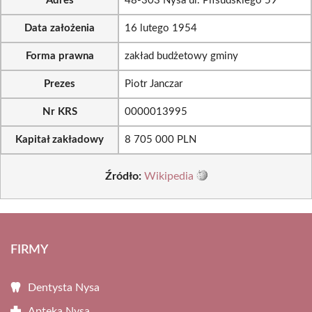
Adres
48-303 Nysa ul. Piłsudskiego 59
Data założenia
16 lutego 1954
Forma prawna
zakład budżetowy gminy
Prezes
Piotr Janczar
Nr KRS
0000013995
Kapitał zakładowy
8 705 000 PLN
Źródło:
Wikipedia
FIRMY
Dentysta Nysa
Apteka Nysa