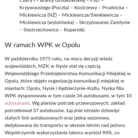
Cukry I – Bramy Grodkowskiej – FSD –
Krzywoustego (Poczta) – Kostrzewy – Prudnicka –
Mickiewicza (NŻ) – Mickiewicza/Sienkiewicza –
Mickiewicza (wylotówka) – Skrzyżowanie Zamłynie
– Siestrzechowice – Koperniki.
W ramach WPK w Opolu
W październiku 1975 roku, na mocy decyzji władz
wojewódzkich, MZK w Nysie stał się częścią
Wojewódzkiego Przedsiębiorstwa Komunikacji Miejskiej w
Opolu, które objęło organizację komunikacji miejskiej w
miastach: Opolu, Nysie i Kędzierzynie-Koźlu. Nyska filia
WPK dysponowała w tym czasie 34 autobusami, w tym 10
autosanami
. Wg planów potrzeb przewozowych, zakład
potrzebował 37 autobusów. Łącznie istniało dziewięć
stałych linii autobusowych oraz jedna sezonowa,
dedykowana do transportu w okresie letnim nad jezioro.
Współczynnik wykorzystania taboru wyniósł 94%, co