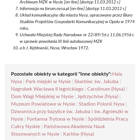
Archiwum MZK w Nysie [on-line] [dostęp 11.03.2012 r.]
Informacja na forum.nysa.pl [on-line] [dostęp 11.03.2012 r.]
Układ komunikacyjny dla miasta Nysy, opracowany przez Biuro
Studiów Projektów Gospodarki Komunikacyjnej w Opolu w 1974
roku.
Uchwała Miejskiej Rady Narodowe nr 22/89/56 z 11.06.1956 r.
w sprawie powołania III linii autobusowej MZK
a b J. Kębłowski, Nysa, Wrocław 1972.
Pozostałe obiekty w kategorii "Inne obiekty":
Hala
Nysa
|
Park miejski w Nysie
|
Skarbiec św. Jakuba
|
Nagrobek Wacława II legnickiego
|
Carolinum (Nysa)
|
Dom Wagi Miejskiej w Nysie
|
Jędrzychów (Nysa)
|
Muzeum Powiatowe w Nysie
|
Stadion Polonii Nysa
|
Dzwonnica przy bazylice św. Jakuba i św. Agnieszki w
Nysie
|
Fontanna Trytona w Nysie
|
Spółdzielnia Pracy
Cukry Nyskie
|
Państwowa Akademia Nauk
Stosowanych w Nysie
|
Karłów (Nysa)