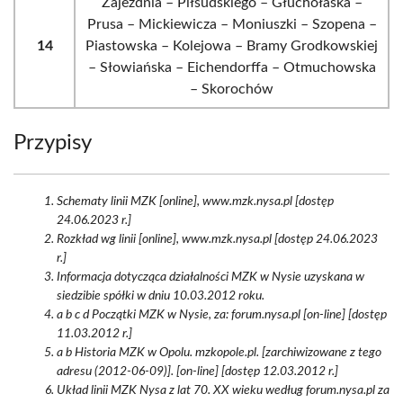
Zajezdnia – Piłsudskiego – Głuchołaska –
Prusa – Mickiewicza – Moniuszki – Szopena –
14
Piastowska – Kolejowa – Bramy Grodkowskiej
– Słowiańska – Eichendorffa – Otmuchowska
– Skorochów
Przypisy
Schematy linii MZK [online], www.mzk.nysa.pl [dostęp
24.06.2023 r.]
Rozkład wg linii [online], www.mzk.nysa.pl [dostęp 24.06.2023
r.]
Informacja dotycząca działalności MZK w Nysie uzyskana w
siedzibie spółki w dniu 10.03.2012 roku.
a b c d Początki MZK w Nysie, za: forum.nysa.pl [on-line] [dostęp
11.03.2012 r.]
a b Historia MZK w Opolu. mzkopole.pl. [zarchiwizowane z tego
adresu (2012-06-09)]. [on-line] [dostęp 12.03.2012 r.]
Układ linii MZK Nysa z lat 70. XX wieku według forum.nysa.pl za